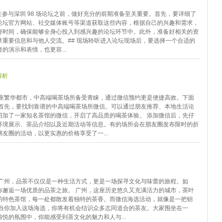
准备在参与深圳 98 场论坛之前，做好充分的前期准备至关重要。首先，要详细了
论坛官方网站、社交媒体账号等渠道获取这些内容，根据自己的兴趣和需求，
好时间，确保能够全身心投入到感兴趣的论坛环节中。此外，准备好相关的资
重要信息和与他人交流。## 现场聆听进入论坛现场后，要选择一个合适的
演示和表情，也更容...
解析
这座繁华都市，中高端喝茶场所备受青睐，通过微信预约更是便捷高效。下面
 首先，要找到靠谱的中高端喝茶场所微信。可以通过朋友推荐、本地生活论
绍加了一家知名茶馆的微信，开启了高品质的喝茶体验。 添加微信后，先仔
环境展示、茶品介绍以及近期活动等信息。有的场所会在朋友圈发布限时的折
友圈的活动，以更实惠的价格享受了一...
的广州，品茶不仅仅是一种生活方式，更是一场探寻文化与味蕾的旅程。如
你邂逅一场优质的品茶之旅。 广州，这座历史悠久又充满活力的城市，茶叶
的特色茶馆，每一处都散发着独特的茶香。而微信海选活动，就像是一把钥
 当你加入这场海选，你将有机会结识众多志同道合的茶友。大家围坐在一
悦的氛围中，你能感受到茶文化的魅力和人与...