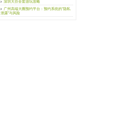
深圳大芬全套游玩攻略
‌广州高端大圈预约平台‌：预约系统的“隐私
泄露”与风险