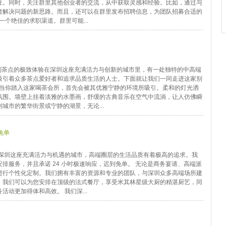
注。同时，关注群里其他创业者的交流，从中获取灵感和经验。比如，通过与
者解决问题的新思路。而且，还可以在群里发布招聘信息，为团队招募合适的
一个绝佳的求职渠道。群里可能...
制茶点的极致体验在深圳这座充满活力与创新的城市里，有一处独特的中高端
吸引着众多茶点爱好者和追求品质生活的人士。下面就让我们一同走进这家别
境当你踏入这家喝茶会所，首先会被其优雅宁静的环境所吸引。柔和的灯光洒
氛围。墙壁上挂着淡雅的水墨画，舒缓的古典音乐在空气中流淌，让人仿佛瞬
城市的繁华街景或宁静的湖景，无论...
免单
在深圳这座充满活力与机遇的城市，高端圈层的生活品质有着极高的追求。我
排服务，并且承诺 24 小时极速响应，迟到免单。 无论是商务宴请、高端派
进行个性化定制。我们拥有丰富的资源和专业的团队，与深圳众多高端场所建
，我们可以为您安排在顶级的法式餐厅，享受米其林星级大厨的精湛厨艺，同
动更加得体和高效。 我们深...