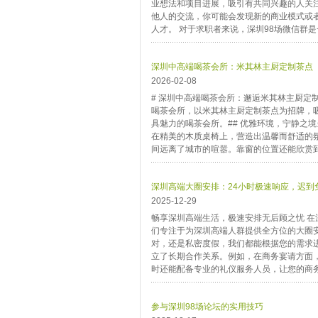
业想法和项目进展，吸引有共同兴趣的人关
他人的交流，你可能会发现新的商业模式或
人才。 对于求职者来说，深圳98场微信群是
深圳中高端喝茶会所：米其林主厨定制茶点
2026-02-08
# 深圳中高端喝茶会所：邂逅米其林主厨定
喝茶会所，以米其林主厨定制茶点为招牌，
具魅力的喝茶会所。## 优雅环境，宁静之
在精美的木质桌椅上，营造出温馨而舒适的
间远离了城市的喧嚣。靠窗的位置还能欣赏到
深圳高端大圈安排：24小时极速响应，迟到
2025-12-29
畅享深圳高端生活，极速安排无后顾之忧 
们专注于为深圳高端人群提供全方位的大圈安
对，还是私密度假，我们都能根据您的需求
立了长期合作关系。例如，在商务宴请方面
时还能配备专业的礼仪服务人员，让您的商务活
参与深圳98场论坛的实用技巧