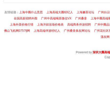
友情链接：
上海中圈什么意思
上海高端大圈经纪人
上海嫩茶论坛
广州白云
全国高薪招聘外围
广州中高端喝茶微信VX
广州桑拿
上海中圈高端
上海外菜价格行情
上海洋妞浴场价格表
高端商务伴游招聘
广州中圈品
佛山飞机网0757fj网
上海高端伴游经纪人
广州桑拿条友网论坛
广州花社区
蒲友网
Powered by
深圳大圈高
Cop